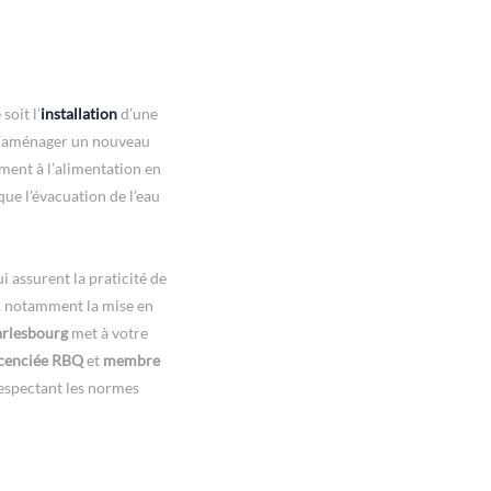
oit l’
installation
d’une
e d’aménager un nouveau
ement à l’alimentation en
que l’évacuation de l’eau
i assurent la praticité de
, notamment la mise en
rlesbourg
met à votre
cenciée RBQ
et
membre
 respectant les normes