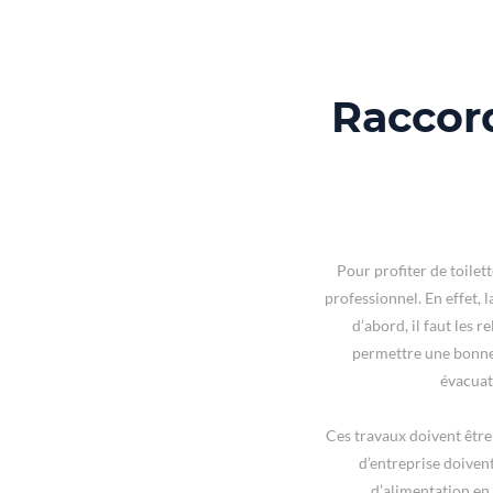
Raccor
Pour profiter de toilett
professionnel. En effet, 
d’abord, il faut les r
permettre une bonne é
évacuat
Ces travaux doivent être 
d’entreprise doiven
d’alimentation en