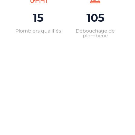
15
105
Plombiers qualifiés
Débouchage de
plomberie