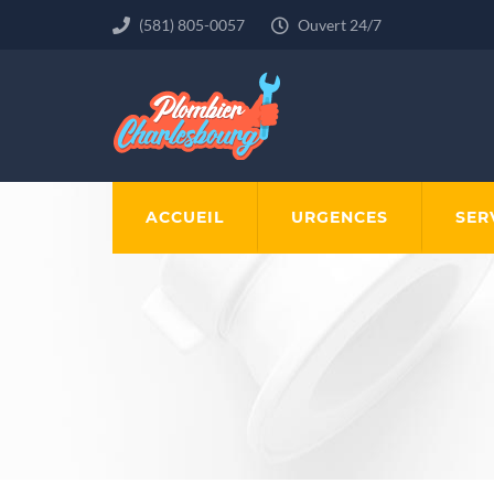
(581) 805-0057
Ouvert 24/7
ACCUEIL
URGENCES
SER