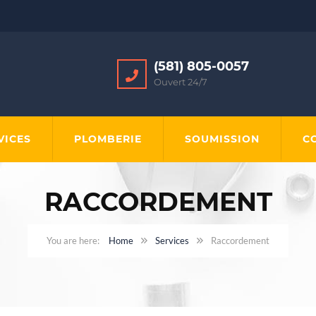
(581) 805-0057
Ouvert 24/7
VICES
PLOMBERIE
SOUMISSION
C
RACCORDEMENT
Home
Services
Raccordement