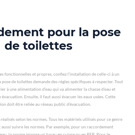
dement pour la pose
de toilettes
es fonctionnelles et propres, confiez l’installation de celle-ci à un
la pose de toilettes demande des règles spécifiques à respecter. Tout
elier à une alimentation d’eau qui va alimenter la chasse d’eau et
vacuation. Ensuite, il faut aussi évacuer les eaux usées. Cette
ion doit être reliée au réseau public d’évacuation.
réalisés selon les normes. Tous les matériels utilisés pour ce genre
t aussi suivre les normes. Par exemple, pour un raccordement
 eau, la norme impose un tuyau en cuivre ou en PER. Pour le