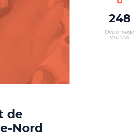
248
Dépannage
express
t de
ve-Nord