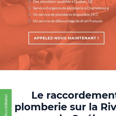
Des plombiers qualifiés à Québec, QC
Service d’urgence de plomberie à Charlesbourg
Un service de plomberie disponible 24/7
Un service de débouchage de drain français
APPELEZ-NOUS MAINTENANT !
Le raccordemen
plomberie sur la Ri