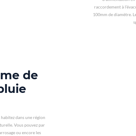
raccordement à l’évac
100mm de diamètre. Le 
s
ème de
pluie
 habitez dans une région
aturelle. Vous pouvez par
’arrosage ou encore les