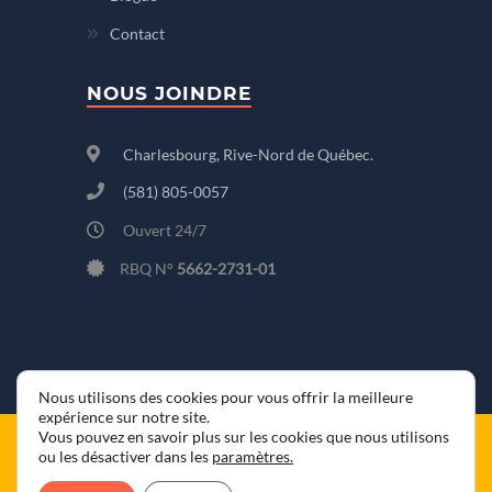
Contact
NOUS JOINDRE
Charlesbourg, Rive-Nord de Québec.
(581) 805-0057
Ouvert 24/7
RBQ N°
5662-2731-01
Poste 1:
installation et
réparation de plomberie
Poste 2:
débouchage et
nettoyage de conduits
Nous utilisons des cookies pour vous offrir la meilleure
expérience sur notre site.
(581) 805-0057
Vous pouvez en savoir plus sur les cookies que nous utilisons
© 2026 Plombier Charlesbourg • Tous droits
ou les désactiver dans les
paramètres
.
réservés |
Confidentialité
|
Conditions