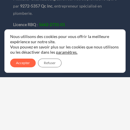
par
9272-5357 Qc inc
, entrepreneur spécialisé en
Poste 1:
installation et
plomberie.
réparation de plomberie
Poste 2:
débouchage et
Licence RBQ
:
5662-2731-01
nettoyage de conduits
Tous les travaux sont réalisés conformément aux normes
Nous utilisons des cookies pour vous offrir la meilleure
expérience sur notre site.
(581) 805-0057
et réglementations en vigueur dans l’industrie de la
Vous pouvez en savoir plus sur les cookies que nous utilisons
plomberie au Québec.
ou les désactiver dans les
paramètres
.
Accepter
Refuser
(581) 805-0057