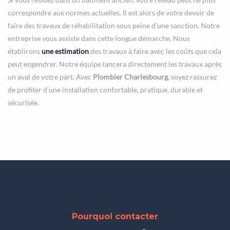
correspondre aux normes actuelles. Il est alors de votre devoir de
faire des travaux de réhabilitation sous peine d’une sanction. Notre
entreprise vous assiste dans cette longue démarche. Nous
établirons
une estimation
des travaux à faire avec les coûts que cela
peut engendrer. Notre équipe lancera directement les travaux après
un aval de votre part. Avec
Plombier Charlesbourg
, soyez rassurez
de profiter d’une installation confortable, pratique, durable et
sécurisée.
Pourquoi contacter