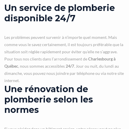
Un service de plomberie
disponible 24/7
Les problèmes peuvent survenir à n’importe quel moment. Mais
comme vous le savez certainement, il est toujours préférable que la
situation soit réglée rapidement pour éviter qu’elle ne s’aggrave.
Pour tous nos clients dans l’arrondissement de
Charlesbourg à
Québec
, nous sommes accessibles
24/7
. Jour ou nuit, du lundi au
dimanche, vous pouvez nous joindre par téléphone ou via notre site
internet.
Une rénovation de
plomberie selon les
normes
Si vous résidez dans un bâtiment ancien, votre réseau peut ne plus