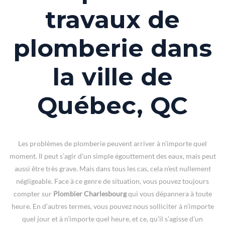
travaux de
plomberie dans
la ville de
Québec, QC
Les problèmes de plomberie peuvent arriver à n’importe quel
moment. Il peut s’agir d’un simple égouttement des eaux, mais peut
aussi être très grave. Mais dans tous les cas, cela n’est nullement
négligeable. Face à ce genre de situation, vous pouvez toujours
compter sur
Plombier Charlesbourg
qui vous dépannera à toute
heure. En d’autres termes, vous pouvez nous solliciter à n’importe
quel jour et à n’importe quel heure, et ce, qu’il s’agisse d’un