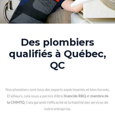
Des plombiers
qualifiés à Québec,
QC
Nos plombiers sont tous des experts expérimentés et bien formés.
D’ailleurs, cela nous a permis d’être
licenciés RBQ
et
membre de
la CMMTQ
. Cela garantit l’efficacité et la fiabilité des services de
notre entreprise.