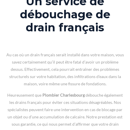
Un service de
débouchage de
drain français
Au cas où un drain français serait installé dans votre maison, vous
savez certainement qu’il peut être fatal d’avoir un problème
dessus. Effectivement, cela pourrait entraîner des problèmes
structurels sur votre habitation, des infiltrations d’eaux dans la
maison, voire même une fissure de fondations.
Heureusement que
Plombier Charlesbourg
débouche également
les drains français pour éviter ces situations désagréables. Nos
spécialistes peuvent faire une intervention en cas de blocage par
un objet ou d’une accumulation de calcaire. Notre prestation est
sous garantie, ce qui nous permet d’affirmer que votre drain