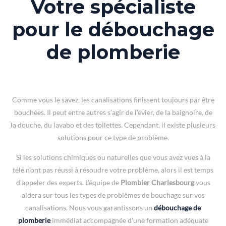
Votre spécialiste
pour le débouchage
de plomberie
Comme vous le savez, les canalisations finissent toujours par être
bouchées. Il peut entre autres s’agir de l’évier, de la baignoire, de
la douche, du lavabo et des toilettes. Cependant, il existe plusieurs
solutions pour ce type de problème.
Si les solutions chimiques ou naturelles que vous avez vues à la
télé n’ont pas réussi à résoudre votre problème, alors il est temps
d’appeler des experts. L’équipe de
Plombier Charlesbourg
vous
aidera sur tous les types de problèmes de bouchage sur vos
canalisations. Nous vous garantissons un
débouchage de
plomberie
immédiat accompagnée d’une formation adéquate